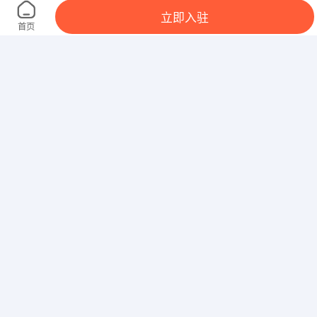
海南庆佳味食品有限公司
立即入驻
海南 海口 龙华区 金盘金花路42号海天达别墅
首页
君哲文化艺术培训有限公司海口分公司
海南 海口 美兰区 和平大道福海路1号福海花园
海口耀莱成龙影城管理有限公司
海南 海口 秀英区 滨海大道102号居然之家8层（秀英
港旁）
奇绩教育
海南 海口 秀英区 海口市秀英区金福路公车站旁
海口伟发广告有限公司